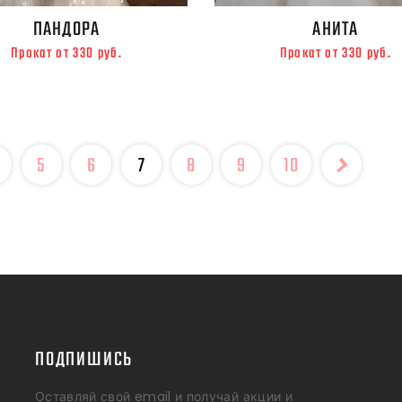
ПАНДОРА
АНИТА
Прокат от 330 руб.
Прокат от 330 руб.
5
6
7
8
9
10
ПОДПИШИСЬ
Оставляй свой email и получай акции и