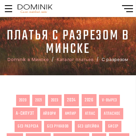
ПЛАТЬЯ С РАЗРЕЗОМ В
МИНСКЕ
Dominik в Минске
/
Каталог платьев
/ С разрезом
2024
2026
2020
2021
2023
V-ВЫРЕЗ
А-СИЛУЭТ
АЙВОРИ
АМПИР
АТЛАС
АТЛАСНОЕ
БЕЗ РАЗРЕЗА
БЕЗ РУКАВОВ
БЕЗ ШЛЕЙФА
БИСЕР