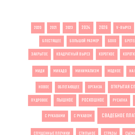
2024
2026
2020
2021
2023
V-ВЫРЕЗ
БЛЕСТЯЩЕЕ
БОЛЬШОЙ РАЗМЕР
БОХО
БРЕТЕ
ЗАКРЫТОЕ
КВАДРАТНЫЙ ВЫРЕЗ
КОРОТКОЕ
КОРОТК
МИДИ
МИКАДО
МИНИМАЛИЗМ
МОДНОЕ
НА 
ОТКРЫТАЯ С
НОВОЕ
ОБЛЕГАЮЩЕЕ
ОРГАНЗА
ПЫШНОЕ
РОСКОШНОЕ
ПУДРОВОЕ
РУСАЛКА
СВАДЕБНОЕ ПЛА
С РУКАВАМИ
С РУКАВОМ
СПУЩЕННЫЕ ПЛЕЧИКИ
СТИЛЬНОЕ
СТРАЗЫ
СЪЕМ