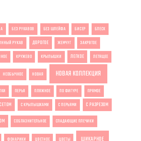
ЗА
БЕЗ РУКАВОВ
БЕЗ ШЛЕЙФА
БИСЕР
БЛЕСК
ДОРОГОЕ
ИННЫЙ РУКАВ
ЖЕМЧУГ
ЗАКРВТОЕ
ЛЕГКОЕ
ВНОЕ
КРУЖЕВО
КРЫЛЫШКИ
ЛЕТЯЩЕЕ
НОВАЯ КОЛЛЕКЦИЯ
НЕОБЫЧНОЕ
НОВАЯ
ТКИ
ПЕРЬЯ
ПЛЯЖНОЕ
ПО ФИГУРЕ
ПРЯМОЕ
РСЕТОМ
С РАЗРЕЗОМ
С КРЫЛЫШКАМИ
С ПЕРЬЯМИ
ОМ
СОБЛАЗНИТЕЛЬНОЕ
СПАДАЮЩИЕ ПЛЕЧИКИ
ШИКАРНОЕ
ФОНАРИКИ
ЦВЕТНОЕ
ЦВЕТЫ