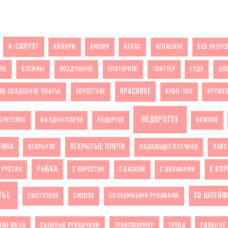
А-СИЛУЭТ
АЙВОРИ
АМПИР
АТЛАС
АТЛАСНОЕ
БЕЗ РАЗРЕ
ЛИ
БУСИНЫ
ВОЗДУШНОЕ
ГЛИТЕРНОЕ
ГЛИТТЕР
ГОДЭ
ДЛ
КРАСИВОЕ
ОЕ СВАДЕБНОЕ ПЛАТЬЕ
КОРСЕТНОЕ
КРОП-ТОП
КРУЖЕ
НЕДОРОГОЕ
БРЕТЕЛЯХ
НА ОДНО ПЛЕЧО
НЕДОРГОЕ
НЕЖНОЕ
ПИНА
ОТКРЫТЫЕ ПЛЕЧИ
ОТКРЫТОЕ
ПАДАЮЩИЕ ПЛЕЧИКИ
ПАЙЕ
РЫБКА
С КО
РУСТИК
С КОРСЕТОМ
С БАСКОЙ
С ВОЛАНАМИ
ТЬЕ
СО ШЛЕЙФ
СИЛУЭТНОЕ
СМЕЛОЕ
СО СЪЕМНЫМИ РУКАВАМИ
НАЯ ЮБКА
СЪЕМНЫЕ РУКАВЧИКИ
ТРАНСФОРМЕР
ТРЕНД
УДОБНОЕ