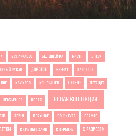
ЗА
БЕЗ РУКАВОВ
БЕЗ ШЛЕЙФА
БИСЕР
БЛЕСК
ДОРОГОЕ
ИННЫЙ РУКАВ
ЖЕМЧУГ
ЗАКРВТОЕ
ЛЕГКОЕ
ВНОЕ
КРУЖЕВО
КРЫЛЫШКИ
ЛЕТЯЩЕЕ
НОВАЯ КОЛЛЕКЦИЯ
НЕОБЫЧНОЕ
НОВАЯ
ТКИ
ПЕРЬЯ
ПЛЯЖНОЕ
ПО ФИГУРЕ
ПРЯМОЕ
РСЕТОМ
С РАЗРЕЗОМ
С КРЫЛЫШКАМИ
С ПЕРЬЯМИ