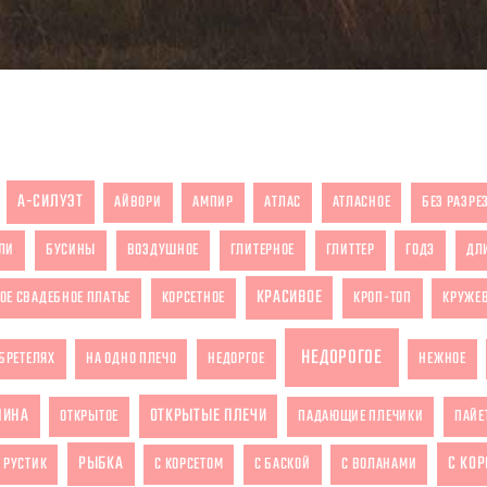
А-СИЛУЭТ
АЙВОРИ
АМПИР
АТЛАС
АТЛАСНОЕ
БЕЗ РАЗРЕ
ЛИ
БУСИНЫ
ВОЗДУШНОЕ
ГЛИТЕРНОЕ
ГЛИТТЕР
ГОДЭ
ДЛ
КРАСИВОЕ
ОЕ СВАДЕБНОЕ ПЛАТЬЕ
КОРСЕТНОЕ
КРОП-ТОП
КРУЖЕ
НЕДОРОГОЕ
БРЕТЕЛЯХ
НА ОДНО ПЛЕЧО
НЕДОРГОЕ
НЕЖНОЕ
ПИНА
ОТКРЫТЫЕ ПЛЕЧИ
ОТКРЫТОЕ
ПАДАЮЩИЕ ПЛЕЧИКИ
ПАЙЕ
РЫБКА
С КО
РУСТИК
С КОРСЕТОМ
С БАСКОЙ
С ВОЛАНАМИ