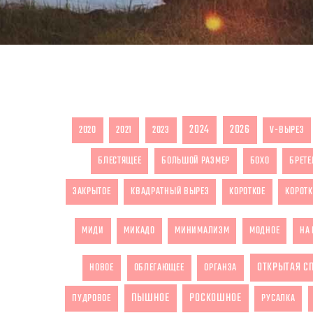
2024
2026
2020
2021
2023
V-ВЫРЕЗ
БЛЕСТЯЩЕЕ
БОЛЬШОЙ РАЗМЕР
БОХО
БРЕТЕ
ЗАКРЫТОЕ
КВАДРАТНЫЙ ВЫРЕЗ
КОРОТКОЕ
КОРОТК
МИДИ
МИКАДО
МИНИМАЛИЗМ
МОДНОЕ
НА 
ОТКРЫТАЯ С
НОВОЕ
ОБЛЕГАЮЩЕЕ
ОРГАНЗА
ПЫШНОЕ
РОСКОШНОЕ
ПУДРОВОЕ
РУСАЛКА