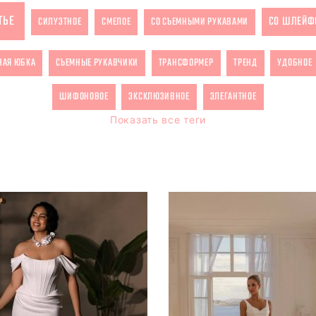
ТЬЕ
СО ШЛЕЙФ
СИЛУЭТНОЕ
СМЕЛОЕ
СО СЪЕМНЫМИ РУКАВАМИ
НАЯ ЮБКА
СЪЕМНЫЕ РУКАВЧИКИ
ТРАНСФОРМЕР
ТРЕНД
УДОБНОЕ
ШИФОНОВОЕ
ЭКСКЛЮЗИВНОЕ
ЭЛЕГАНТНОЕ
Показать все теги