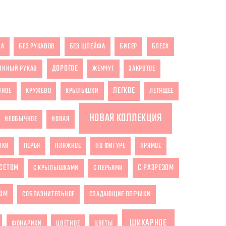
ЗА
БЕЗ РУКАВОВ
БЕЗ ШЛЕЙФА
БИСЕР
БЛЕСК
ДОРОГОЕ
ИННЫЙ РУКАВ
ЖЕМЧУГ
ЗАКРВТОЕ
ЛЕГКОЕ
ВНОЕ
КРУЖЕВО
КРЫЛЫШКИ
ЛЕТЯЩЕЕ
НОВАЯ КОЛЛЕКЦИЯ
НЕОБЫЧНОЕ
НОВАЯ
ТКИ
ПЕРЬЯ
ПЛЯЖНОЕ
ПО ФИГУРЕ
ПРЯМОЕ
РСЕТОМ
С РАЗРЕЗОМ
С КРЫЛЫШКАМИ
С ПЕРЬЯМИ
ОМ
СОБЛАЗНИТЕЛЬНОЕ
СПАДАЮЩИЕ ПЛЕЧИКИ
ШИКАРНОЕ
ФОНАРИКИ
ЦВЕТНОЕ
ЦВЕТЫ