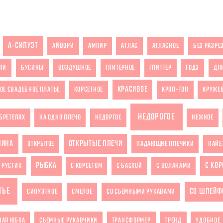
А-СИЛУЭТ
АЙВОРИ
АМПИР
АТЛАС
АТЛАСНОЕ
БЕЗ РАЗРЕ
ЛИ
БУСИНЫ
ВОЗДУШНОЕ
ГЛИТЕРНОЕ
ГЛИТТЕР
ГОДЭ
ДЛ
КРАСИВОЕ
ОЕ СВАДЕБНОЕ ПЛАТЬЕ
КОРСЕТНОЕ
КРОП-ТОП
КРУЖЕ
НЕДОРОГОЕ
БРЕТЕЛЯХ
НА ОДНО ПЛЕЧО
НЕДОРГОЕ
НЕЖНОЕ
ПИНА
ОТКРЫТЫЕ ПЛЕЧИ
ОТКРЫТОЕ
ПАДАЮЩИЕ ПЛЕЧИКИ
ПАЙЕ
РЫБКА
С КО
РУСТИК
С КОРСЕТОМ
С БАСКОЙ
С ВОЛАНАМИ
ТЬЕ
СО ШЛЕЙФ
СИЛУЭТНОЕ
СМЕЛОЕ
СО СЪЕМНЫМИ РУКАВАМИ
НАЯ ЮБКА
СЪЕМНЫЕ РУКАВЧИКИ
ТРАНСФОРМЕР
ТРЕНД
УДОБНОЕ