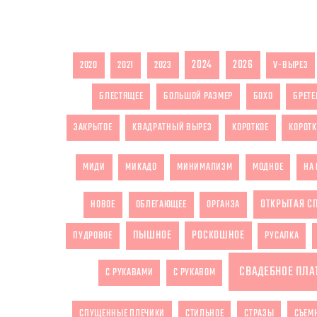
2024
2026
2020
2021
2023
V-ВЫРЕЗ
БЛЕСТЯЩЕЕ
БОЛЬШОЙ РАЗМЕР
БОХО
БРЕТЕ
ЗАКРЫТОЕ
КВАДРАТНЫЙ ВЫРЕЗ
КОРОТКОЕ
КОРОТК
МИДИ
МИКАДО
МИНИМАЛИЗМ
МОДНОЕ
НА 
ОТКРЫТАЯ С
НОВОЕ
ОБЛЕГАЮЩЕЕ
ОРГАНЗА
ПЫШНОЕ
РОСКОШНОЕ
ПУДРОВОЕ
РУСАЛКА
СВАДЕБНОЕ ПЛА
С РУКАВАМИ
С РУКАВОМ
СПУЩЕННЫЕ ПЛЕЧИКИ
СТИЛЬНОЕ
СТРАЗЫ
СЪЕМ