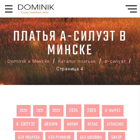
ПЛАТЬЯ А-СИЛУЭТ В
МИНСКЕ
Dominik в Минске
/
Каталог платьев
/
A-силуэт
/
Страница 4
2024
2026
2020
2021
2023
V-ВЫРЕЗ
А-СИЛУЭТ
АЙВОРИ
АМПИР
АТЛАС
АТЛАСНОЕ
БЕЗ РАЗРЕЗА
БЕЗ РУКАВОВ
БЕЗ ШЛЕЙФА
БИСЕР