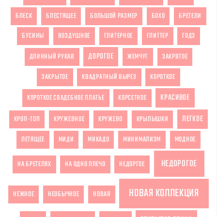
БЛЕСК
БЛЕСТЯЩЕЕ
БОЛЬШОЙ РАЗМЕР
БОХО
БРЕТЕЛИ
БУСИНЫ
ВОЗДУШНОЕ
ГЛИТЕРНОЕ
ГЛИТТЕР
ГОДЭ
ДОРОГОЕ
ДЛИННЫЙ РУКАВ
ЖЕМЧУГ
ЗАКРВТОЕ
ЗАКРЫТОЕ
КВАДРАТНЫЙ ВЫРЕЗ
КОРОТКОЕ
КРАСИВОЕ
КОРОТКОЕ СВАДЕБНОЕ ПЛАТЬЕ
КОРСЕТНОЕ
ЛЕГКОЕ
КРОП-ТОП
КРУЖЕВНОЕ
КРУЖЕВО
КРЫЛЫШКИ
ЛЕТЯЩЕЕ
МИДИ
МИКАДО
МИНИМАЛИЗМ
МОДНОЕ
НЕДОРОГОЕ
НА БРЕТЕЛЯХ
НА ОДНО ПЛЕЧО
НЕДОРГОЕ
НОВАЯ КОЛЛЕКЦИЯ
НЕЖНОЕ
НЕОБЫЧНОЕ
НОВАЯ