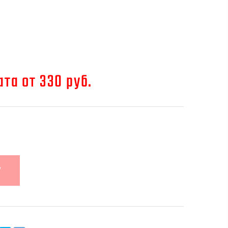
та от 330 руб.
У