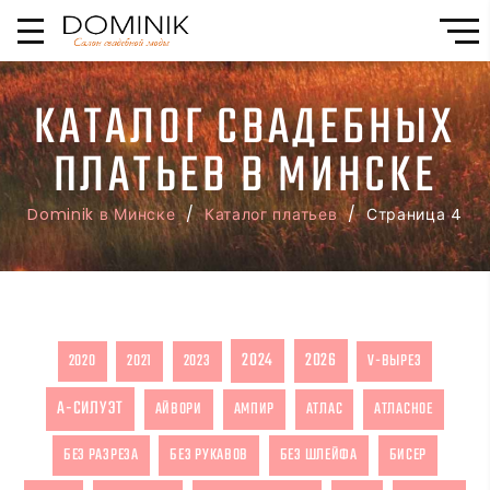
КАТАЛОГ СВАДЕБНЫХ
ПЛАТЬЕВ В МИНСКЕ
Dominik в Минске
/
Каталог платьев
/ Страница 4
2024
2026
2020
2021
2023
V-ВЫРЕЗ
А-СИЛУЭТ
АЙВОРИ
АМПИР
АТЛАС
АТЛАСНОЕ
БЕЗ РАЗРЕЗА
БЕЗ РУКАВОВ
БЕЗ ШЛЕЙФА
БИСЕР